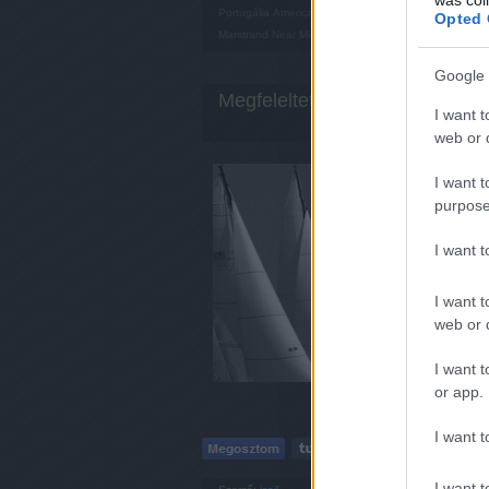
Portugália
America's Cup
AC34
Copa del Rey
Giragli
Opted 
Marstrand
Near Miss
Pace
Rob Weiland
Svédország
Google 
Megfeleltetés
I want t
web or d
Az AC-
I want t
Forma-1
purpose
hasonla
gondol
I want 
a köve
I want t
web or d
I want t
or app.
I want t
I want t