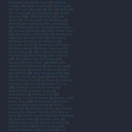
Berenguer
(
1
)
Adrian Stead
(
4
)
Adrienne
Cahalan
(
5
)
Adrien Freville
(
1
)
Adrien Hardy
(
7
)
Ady Endre
(
2
)
Aegir
(
3
)
AEZ
(
4
)
Afrika
(
2
)
AFX Capital
(
4
)
Agustín Zulueta
(
2
)
Ainhoa
Sanchez
(
16
)
AIRESSENTIAL
(
1
)
Airlie
Beach
(
2
)
AIS
(
1
)
ajánló
(
1
)
akadémia
(
1
)
Akseli Gallen-Kallela
(
1
)
Alain Leboeuf
(
1
)
Alain Thébault
(
1
)
Alan Bond
(
1
)
Alan Roura
(
5
)
Alcatraz
(
1
)
Alegre
(
4
)
Aleph Sailing Team
(
12
)
Alessandro di Benedetto
(
7
)
Alessandro
Spiga
(
1
)
Alexander Rizzi
(
1
)
Alexandra
McKinnon
(
1
)
Alexandra Rickham
(
1
)
Alexandra South
(
1
)
Alexandre Caizergues
(
1
)
Alexia Barrier
(
3
)
Alexis Courcoux
(
7
)
Alexis Loison
(
4
)
Alex Caizergues
(
1
)
Alex
McKinnon
(
2
)
Alex Pella
(
1
)
Alex Thomson
(
23
)
Alex Vallings
(
1
)
Alfa Romeo
(
10
)
Alicante
(
5
)
Alice Parker
(
1
)
Alinghi
(
17
)
Alinghi Red Bull Racing
(
1
)
Alison Young
(
2
)
Alistair Cook
(
1
)
Alistair McIlgorm
(
1
)
Alive
(
1
)
All4ONE
(
15
)
Allan Norregaard
(
1
)
állás
(
1
)
Alloy Yachts
(
1
)
Alpari
(
3
)
Alpari World
Match Racing Tour
(
2
)
Al Pacino
(
1
)
Amanda
Scrivenor
(
1
)
America
(
2
)
America's Cup
(
26
)
America's Cup World Series
(
1
)
America3
(
1
)
American Magic
(
2
)
AmericaOne
(
1
)
Americas Cup
(
41
)
Americas Cup World Series
(
1
)
America 3
(
1
)
Amory Ross
(
26
)
Amszterdam
(
1
)
Anders
Levander
(
1
)
Anders Myralf
(
1
)
Andoo
Comanche
(
1
)
Andreas Geritzer
(
1
)
Andreas
Hagara
(
1
)
Andrea Francolini
(
17
)
Andrea
Pozzi
(
1
)
Andrés Soriano
(
1
)
Andrew Bedwell
(
1
)
Andrew Cates
(
1
)
Andrew Lewis
(
1
)
Andrew MacLean
(
1
)
Andrew Murdoch
(
1
)
Andrew Pindar
(
1
)
Andrew Simpson
(
7
)
Andrew Simpson Sailing Centre
(
1
)
Andy