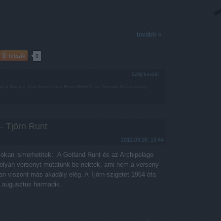
tovább »
Tetszik
0
Szólj hozzá!
tch Racing Tour
Francesco Bruni
WMRT
Ian Roman
Svédország
- Tjörn Runt
2012.09.26. 13:44
sokan ismerhetitek: A Gotland Runt és az Archipelago
 olyan versenyt mutatunk be nektek, ami nem a verseny
van viszont más akadály elég. A Tjörn-szigetet 1964 óta
y augusztus harmadik…