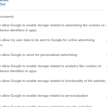
a
Hooligan
Iain Percy
Key West
Key West Race Week
Luna Rossa
Out
Swan45
Vesper
TeamOrigin
consents
o allow Google to enable storage related to advertising like cookies on
2011.02.20. 10:24
evice identifiers in apps.
t rendszeresen és szívesen emlegetik, mint a "vitorlázás
o allow my user data to be sent to Google for online advertising
-e". A yachtsponsorship.com oldal készítői szerint a
s.
t erősen sántít, ám a poén kedvéért eljátszottak a
attal, mi lenne, ha... És mindezt még szebbé teszi, hogy
to allow Google to send me personalized advertising.
tkező Kupát az…
o allow Google to enable storage related to analytics like cookies on
evice identifiers in apps.
o allow Google to enable storage related to functionality of the website
tovább »
o allow Google to enable storage related to personalization.
Tetszik
0
o allow Google to enable storage related to security, including