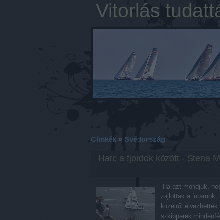
Vitorlás tudatt
Címkék
»
Svédország
Harc a fjordok között - Stena 
Ha azt mondjuk, hogy
zajlottak a futamok
közelről élvezhetté
szkipperek mindenfé