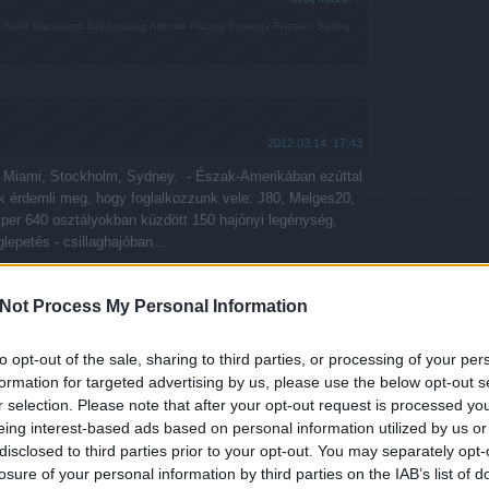
 Baird
Marstrand
Svédország
Artemis Racing
Synergy Russian Sailing
2012.03.14. 17:43
t: Miami, Stockholm, Sydney. - Észak-Amerikában ezúttal
k érdemli meg, hogy foglalkozzunk vele: J80, Melges20,
per 640 osztályokban küzdött 150 hajónyi legénység,
glepetés - csillaghajóban…
Not Process My Personal Information
tovább »
to opt-out of the sale, sharing to third parties, or processing of your per
Tetszik
0
formation for targeted advertising by us, please use the below opt-out s
r selection. Please note that after your opt-out request is processed y
Szólj hozzá!
eing interest-based ads based on personal information utilized by us or
ítás
Sydney
Star
Miami
Melges24
Svédország
Florida
J80
Melges20
disclosed to third parties prior to your opt-out. You may separately opt-
abbitohs
Christina Giles
Stockholm
Flipper Marin
Frank Quealey
losure of your personal information by third parties on the IAB’s list of