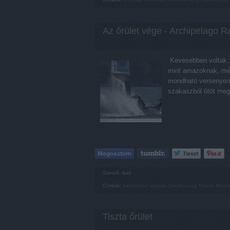
Az őrület vége - Archipelago R
Kevesebben voltak, mi
mint amazoknak, még
mondható versenyen
szakaszból ötöt me
Szerző:
isail
Címkék:
katamarán
regatta
Svédország
Thierry Marti
Tiszta őrület