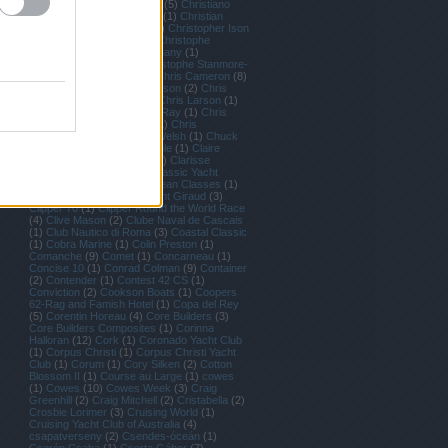
Wasson
(
1
)
Cholnoky Sára
(
5
)
Christiano
Ronaldo
(
1
)
Christian Beck
(
1
)
Christian
Kamp
(
1
)
Christina Giles
(
1
)
Christopher Ison
(
1
)
Christophe Bullens
(
1
)
Christophe
Favreau
(
6
)
Christophe Jouany
(
1
)
Christophe Launay
(
2
)
Christophe Stanmore-
Major
(
1
)
Chris Bake
(
15
)
Chris Cameron
(
8
)
Chris Davies
(
4
)
Chris Dickson
(
2
)
Chris
Draper
(
3
)
Chris Evert
(
1
)
Chris Larson
(
1
)
Chris Nicholson
(
10
)
Chris Ray
(
1
)
Chris
Schmid
(
4
)
Chris Skinner
(
1
)
Chris
Stanmore-Major
(
1
)
Chris Welsh
(
1
)
Chuck
Sinks
(
1
)
Circolo Vela Torbole
(
1
)
Claire
Leroy
(
3
)
Claire Matches
(
1
)
Clarisse
Cremer
(
1
)
Class40
(
12
)
Classic Yacht
Regatta
(
1
)
Class 40
(
2
)
Clean Classes
(
1
)
Clean Reggattas
(
1
)
Clément Giraud
(
3
)
Clipper 70
(
1
)
Clipper Round the World Race
(
4
)
Clive Mason
(
2
)
Clube Naval de Cascais
(
1
)
Club Nautico di Roma
(
3
)
Coastal Classic
(
1
)
Cobra Marine
(
1
)
Colin Preston
(
1
)
Comanche
(
9
)
Comet
(
1
)
Concarneau
(
1
)
Concise 10
(
1
)
Conrad Colman
(
9
)
Container
(
2
)
Contender
(
1
)
Contest 42 CS
(
1
)
Conviction
(
2
)
Cookson Boats
(
1
)
Coopers
62-Rag and Famish Hotel
(
1
)
Copa del Rey
(
5
)
Corentin Horeau
(
4
)
Core Builders
(
3
)
Core Builders Composites
(
1
)
Corinna
Halloran
(
12
)
Cork
(
1
)
Coronado Yacht Club
(
1
)
Corpus Christi
(
1
)
Corpus Christi Yacht
Club
(
1
)
Corum
(
1
)
Cory Silken
(
2
)
Cotton
Blossom II
(
1
)
Course au Large
(
1
)
cowes
(
1
)
Cowes
(
10
)
Cowes Week
(
3
)
Craig
Greenhill
(
2
)
Craig Mitchell
(
2
)
Cristabella
(
2
)
Crosbie Lorimer
(
3
)
Cruising World
(
1
)
Cruising Yacht Club of Australia
(
4
)
csapatverseny
(
2
)
Csendes-óceán
(
1
)