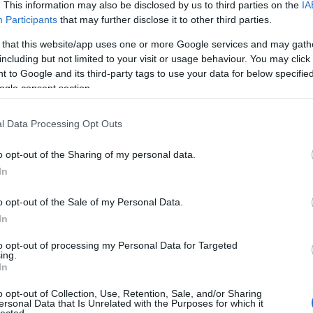
. This information may also be disclosed by us to third parties on the
IA
Participants
that may further disclose it to other third parties.
 that this website/app uses one or more Google services and may gath
2011.09.01. 14:23
including but not limited to your visit or usage behaviour. You may click 
l.info oldal munkatársa Rob Weilandot, a TP52-es osztály
 to Google and its third-party tags to use your data for below specifi
serét kapta mikrofonvégre Cartagena-ban, az Audi
ogle consent section.
 legutóbbi állomásán. Tanulságos beszélgetés
dett belőle... VSI: A TP52-es osztály hetedik
ében járunk. Hogy állnak most a dolgok? RW:…
l Data Processing Opt Outs
o opt-out of the Sharing of my personal data.
In
o opt-out of the Sale of my Personal Data.
In
tovább »
to opt-out of processing my Personal Data for Targeted
Tetszik
0
ing.
In
Szólj hozzá!
o opt-out of Collection, Use, Retention, Sale, and/or Sharing
torlázás
Spanyolország
Volvo Ocean Race
Farr40
RC44
Dean Barker
ersonal Data that Is Unrelated with the Purposes for which it
cing
TP52
Audi MedCup
Bribón
Soto40
Cascais
Cartagena
lected.