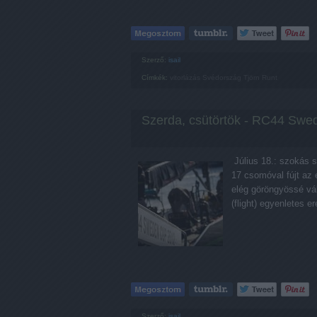
Szerző:
isail
Címkék:
vitorlázás
Svédország
Tjörn Runt
Szerda, csütörtök - RC44 Swe
Július 18.: szokás s
17 csomóval fújt az 
elég göröngyössé vál
(flight) egyenletes 
Szerző:
isail