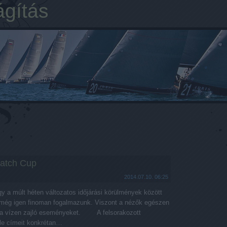
ágítás
Match Cup
2014.07.10. 06:25
 a múlt héten változatos időjárási körülmények között
, még igen finoman fogalmazunk. Viszont a nézők egészen
k a vízen zajló eseményeket. A felsorakozott
le címeit konkrétan…