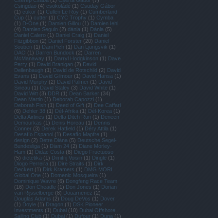
Cserép Csaba
(
1
)
Cserta Gábor
(
7
)
Csingdao
(
4
)
csokoládé
(
1
)
Csuday Gábor
(
1
)
cukor
(
1
)
Cullen Le Roy
(
1
)
Cumberland
Cup
(
1
)
cutter
(
1
)
CYC Trophy
(
1
)
Cymba
(
1
)
D-One
(
1
)
Damien Gillou
(
1
)
Damien Iehl
(
4
)
Damien Seguin
(
2
)
dánia
(
1
)
Dánia
(
5
)
Daniel Calero
(
1
)
Daniel Craig
(
1
)
Daniel
Fitzgibbon
(
2
)
Daniel Forster
(
20
)
Daniel
Souben
(
1
)
Dani Pich
(
1
)
Dan Ljungsvik
(
1
)
DAO
(
1
)
Darren Bundock
(
2
)
Darren
McManaway
(
1
)
Darryl Hodgkinson
(
1
)
Dave
Perry
(
1
)
David Branigan
(
2
)
David
Dellenbaugh
(
1
)
David de Rotschild
(
2
)
David
Evans
(
1
)
David Gilmour
(
1
)
David Hansa
(
1
)
David Murphy
(
2
)
David Palmer
(
1
)
David
Sineau
(
1
)
David Staley
(
3
)
David White
(
1
)
David Witt
(
3
)
DDR
(
1
)
Dean Barker
(
34
)
Dean Martin
(
1
)
Deborah Capozzi
(
1
)
Deborah Fish
(
1
)
Deed of Gift
(
2
)
Dee Caffari
(
6
)
Dehler 38
(
1
)
Dél-Afrika
(
1
)
Dél-Korea
(
1
)
Delta Airlines
(
1
)
Delta Ditch Run
(
1
)
Deneen
Demourkas
(
1
)
Denis Horeau
(
1
)
Dennis
Conner
(
3
)
Derek Hatfield
(
1
)
Déry Attila
(
1
)
Desafío Espanol
(
1
)
Desafío Mapfre
(
1
)
design
(
2
)
Detre Diána
(
5
)
Deutsche Segel-
Bundesliga
(
1
)
Diam 24
(
2
)
Diane Morley-
Ham
(
1
)
Didac Costa
(
8
)
Diego Fructuoso
(
5
)
dietetika
(
1
)
Dimitrij Voisin
(
1
)
Dingle
(
1
)
Diogo Perreira
(
1
)
Dire Straits
(
1
)
Dirk
Deckert
(
1
)
Dirk Kramers
(
1
)
DMG MORI
Global One
(
1
)
Domenic Mosqueira
(
1
)
Dominique Wavre
(
6
)
Dongfeng Race Team
(
16
)
Don Cheadle
(
1
)
Don Jones
(
1
)
Dorian
van Rijsselberge
(
8
)
Douarnenez
(
2
)
Douglas Adams
(
2
)
Doug DeVos
(
1
)
Dover
(
1
)
Doyle
(
1
)
Dragon
(
1
)
DSK Pioneer
Investments
(
1
)
Dubai
(
10
)
Dubai Offshore
Sailing Club
(
1
)
Dubaj
(
1
)
Dufour
(
1
)
Duna
(
1
)