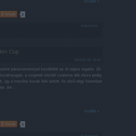
tovább »
Tetszik
0
Szólj hozzá!
den Cup
2012.07.20. 12:10
zerint párosversennyel kezdődött az öt napos regatta. 16-
északnyugati, a szigetek közötti csatorna déli része pedig
t, így a mezőny észak felé tartott. Az első négy futamban
ereje, ám…
tovább »
Tetszik
0
Szólj hozzá!