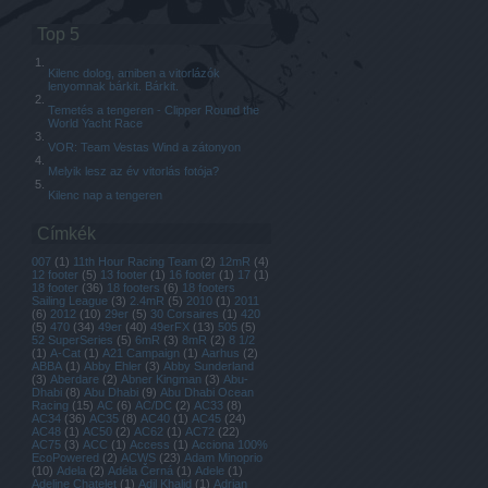
Top 5
Kilenc dolog, amiben a vitorlázók
lenyomnak bárkit. Bárkit.
Temetés a tengeren - Clipper Round the
World Yacht Race
VOR: Team Vestas Wind a zátonyon
Melyik lesz az év vitorlás fotója?
Kilenc nap a tengeren
Címkék
007
(
1
)
11th Hour Racing Team
(
2
)
12mR
(
4
)
12 footer
(
5
)
13 footer
(
1
)
16 footer
(
1
)
17
(
1
)
18 footer
(
36
)
18 footers
(
6
)
18 footers
Sailing League
(
3
)
2.4mR
(
5
)
2010
(
1
)
2011
(
6
)
2012
(
10
)
29er
(
5
)
30 Corsaires
(
1
)
420
(
5
)
470
(
34
)
49er
(
40
)
49erFX
(
13
)
505
(
5
)
52 SuperSeries
(
5
)
6mR
(
3
)
8mR
(
2
)
8 1/2
(
1
)
A-Cat
(
1
)
A21 Campaign
(
1
)
Aarhus
(
2
)
ABBA
(
1
)
Abby Ehler
(
3
)
Abby Sunderland
(
3
)
Aberdare
(
2
)
Abner Kingman
(
3
)
Abu-
Dhabi
(
8
)
Abu Dhabi
(
9
)
Abu Dhabi Ocean
Racing
(
15
)
AC
(
6
)
AC/DC
(
2
)
AC33
(
8
)
AC34
(
36
)
AC35
(
8
)
AC40
(
1
)
AC45
(
24
)
AC48
(
1
)
AC50
(
2
)
AC62
(
1
)
AC72
(
22
)
AC75
(
3
)
ACC
(
1
)
Access
(
1
)
Acciona 100%
EcoPowered
(
2
)
ACWS
(
23
)
Adam Minoprio
(
10
)
Adela
(
2
)
Adéla Černá
(
1
)
Adele
(
1
)
Adeline Chatelet
(
1
)
Adil Khalid
(
1
)
Adrian