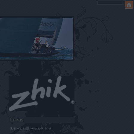
Leírás
Szél, víz, hajók, vitorlázók, hírek.