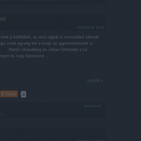
aid
2009.08.25. 14:41
nt a külföldiek, az első rajtjuk is rosszabbul sikerült,
is svéd egység lett a király az agymenésesnek is
. Martin Strandberg és Johan Orthendal a tíz
gnyert és még háromszor…
tovább »
Tetszik
0
Szólj hozzá!
nez