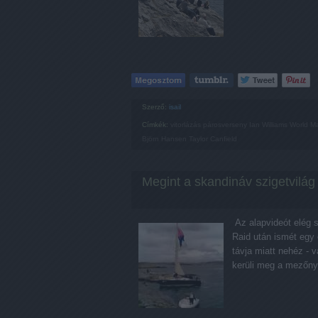
Szerző:
isail
Címkék:
vitorlázás
párosverseny
Ian Williams
World Ma
Björn Hansen
Taylor Canfield
Megint a skandináv szigetvilág 
Az alapvideót elég 
Raid után ismét egy
távja miatt nehéz - 
kerüli meg a mezőn