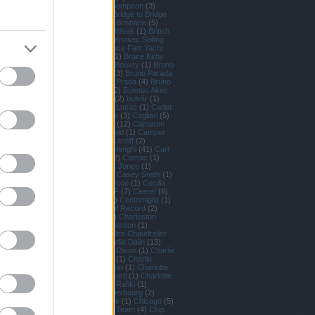
(
10
)
Brian Fatih
(
1
)
Brian Thompson
(
3
)
Bribón
(
8
)
Brick House
(
1
)
Bridge to Bridge
(
1
)
Brieuc Maisonneuve
(
1
)
Brisbane
(
5
)
Britannia
(
1
)
British Classic Week
(
1
)
British
Classic Yacht Club
(
1
)
Bronenosec Sailing
Team
(
5
)
Bruce Farr
(
2
)
Bruce Farr Yacht
Design
(
1
)
Bruce Kerridge
(
1
)
Bruce Kirby
(
4
)
Bruce Ritchie
(
1
)
Bruno Bouvry
(
1
)
Bruno
Garcia
(
1
)
Bruno Jourdren
(
3
)
Bruno Parada
(
1
)
Bruno Peyron
(
1
)
Bruno Prada
(
4
)
Bruno
Trouble
(
1
)
Buddy Melges
(
2
)
Buenos Aires
(
2
)
Buffalo
(
1
)
Bujtor István
(
2
)
bulvár
(
1
)
Burton Cutter
(
1
)
Cabo San Lucas
(
1
)
Cadet
(
2
)
Cadiz
(
3
)
Cádiz
(
1
)
Caen
(
3
)
Cagliari
(
5
)
Calm
(
1
)
Cameron Appleton
(
12
)
Cameron
Dunn
(
1
)
Cameron Macdonald
(
1
)
Camper
(
19
)
Candida
(
1
)
Capri
(
3
)
Cardiff
(
2
)
Caribbean 600
(
8
)
Carlo Borlenghi
(
41
)
Carl
Smith
(
1
)
Carmen Hidalgo
(
2
)
Carnac
(
1
)
Carolijn Bouwer
(
2
)
Carrack Jones
(
1
)
Cartagena
(
7
)
Cascais
(
25
)
Casey Smith
(
1
)
Caterina Banti
(
2
)
Cathy Vercoe
(
1
)
Cecilia
Carranza Saroli
(
1
)
CEEREF
(
7
)
Ceeref
(
8
)
Celestial
(
2
)
centenárium
(
1
)
Centomiglia
(
1
)
Cesenatico
(
1
)
Challenger of Record
(
2
)
Charisma
(
2
)
Charleston
(
4
)
Charleston
Race Week
(
1
)
Charles Anderson
(
1
)
Charles Caudrelier
(
6
)
Charles Chaudrelier
(
1
)
Charles Hedrich
(
1
)
Charlie Dalin
(
13
)
Charlie Diekman
(
1
)
Charlie Dixon
(
1
)
Charlie
Enright
(
2
)
Charlie Ogletree
(
1
)
Charlie
Shoemaker
(
2
)
Charline Picon
(
1
)
Charlotte
Borghesi
(
1
)
Charlotte Consorti
(
1
)
Charlotte
Yven
(
1
)
charter
(
2
)
Cheeki Rafiki
(
1
)
Cheminées Poujoulat
(
8
)
Cherbourg
(
2
)
Cherub dinghy
(
1
)
Cheyenne
(
1
)
Chicago
(
5
)
Chile
(
1
)
Chimera
(
1
)
China Team
(
4
)
Chip