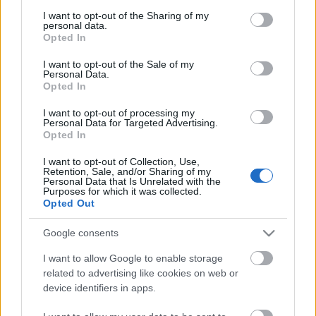
services and may gather and store information including but
Dean Barker és az ETNZ végigszenvedte a selejtezők
not limited to your visit or usage behaviour. You may click to
I want to opt-out of the Sharing of my
personal data.
első körét, aztán a második kör épp időben szakadt
grant or deny consent to Google and its third-party tags to
Opted In
félbe, hogy bent maradjanak az első négyben. Ben
use your data for below specified purposes in below Google
consent section.
Ainslie és csapata (TeamOrigin) mindössze két
I want to opt-out of the Sale of my
Personal Data.
vereséget gyűjtött be a selejtezők során, az
Opted In
elődöntőben is jól…
I want to opt-out of processing my
Personal Data for Targeted Advertising.
Éljen a Király! - RC44 Cup
Opted In
isail
•
2009. november 30.
0
I want to opt-out of Collection, Use,
Retention, Sale, and/or Sharing of my
Personal Data that Is Unrelated with the
Ahogy közeledik az év vége, folyamatosan zárulnak
Purposes for which it was collected.
Opted Out
le a sorozatok. Így van ez az RC44 osztály
bajnokságával is, ahol a legutolsó helyszín Dubai
Google consents
volt, és eldőlt, aminek el kellett. Nehezen indult a
hétvége, az első napon szélcsend miatt nem tudtak
I want to allow Google to enable storage
futamot tartani,…
related to advertising like cookies on web or
device identifiers in apps.
RC 44 Kupa, Malcesine - Az Artemis