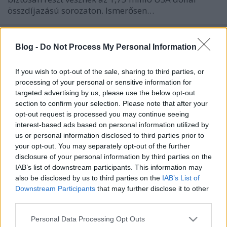
összdíjazású sorozaton. Ismerősen…
Véget ért az idei kör - Audi MedCup
Blog -
Do Not Process My Personal Information
Circuit
isail
•
2010. szeptember 27.
0
If you wish to opt-out of the sale, sharing to third parties, or
processing of your personal or sensitive information for
targeted advertising by us, please use the below opt-out
És a sorozat történetében először, címvédésre került
section to confirm your selection. Please note that after your
sor. A TP52-es osztályban a Kiwik idén
opt-out request is processed you may continue seeing
megállíthatatlanok voltak, ha akadt is pár
interest-based ads based on personal information utilized by
megingásuk, azt simán korrigálták. Itt, Szardínián
us or personal information disclosed to third parties prior to
csak harmadikok lettek, ahogy az alant látható, de ez
your opt-out. You may separately opt-out of the further
nem zavarta…
disclosure of your personal information by third parties on the
IAB’s list of downstream participants. This information may
Hazai siker - OMEGA Auckland Match
also be disclosed by us to third parties on the
IAB’s List of
Downstream Participants
that may further disclose it to other
Racing Regatta
third parties.
isail
•
2010. március 08.
0
Please note that this website/app uses one or more Google
Personal Data Processing Opt Outs