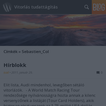
Vitorlás tudattágítás
Címkék
»
Sebastien_Col
Hírblokk
isail
•
2011. január 29.
0
Elit lista, Audi mindenhol, levegőben sétáló
vitorlázók. - A World Match Racing Tour
rendezősége nyilvánosságra hozta annak a kilenc
versenyzőnek a listáját (Tour Card Holders), akik
biztosan részt vesznek az 1,75 millió USA dollár