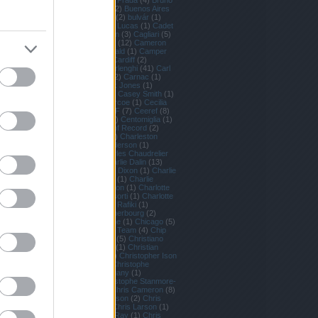
(
1
)
Bruno Peyron
(
1
)
Bruno Prada
(
4
)
Bruno
Trouble
(
1
)
Buddy Melges
(
2
)
Buenos Aires
(
2
)
Buffalo
(
1
)
Bujtor István
(
2
)
bulvár
(
1
)
Burton Cutter
(
1
)
Cabo San Lucas
(
1
)
Cadet
(
2
)
Cádiz
(
1
)
Cadiz
(
3
)
Caen
(
3
)
Cagliari
(
5
)
Calm
(
1
)
Cameron Appleton
(
12
)
Cameron
Dunn
(
1
)
Cameron Macdonald
(
1
)
Camper
(
19
)
Candida
(
1
)
Capri
(
3
)
Cardiff
(
2
)
Caribbean 600
(
8
)
Carlo Borlenghi
(
41
)
Carl
Smith
(
1
)
Carmen Hidalgo
(
2
)
Carnac
(
1
)
Carolijn Bouwer
(
2
)
Carrack Jones
(
1
)
Cartagena
(
7
)
Cascais
(
25
)
Casey Smith
(
1
)
Caterina Banti
(
2
)
Cathy Vercoe
(
1
)
Cecilia
Carranza Saroli
(
1
)
CEEREF
(
7
)
Ceeref
(
8
)
Celestial
(
2
)
centenárium
(
1
)
Centomiglia
(
1
)
Cesenatico
(
1
)
Challenger of Record
(
2
)
Charisma
(
2
)
Charleston
(
4
)
Charleston
Race Week
(
1
)
Charles Anderson
(
1
)
Charles Caudrelier
(
6
)
Charles Chaudrelier
(
1
)
Charles Hedrich
(
1
)
Charlie Dalin
(
13
)
Charlie Diekman
(
1
)
Charlie Dixon
(
1
)
Charlie
Enright
(
2
)
Charlie Ogletree
(
1
)
Charlie
Shoemaker
(
2
)
Charline Picon
(
1
)
Charlotte
Borghesi
(
1
)
Charlotte Consorti
(
1
)
Charlotte
Yven
(
1
)
charter
(
2
)
Cheeki Rafiki
(
1
)
Cheminées Poujoulat
(
8
)
Cherbourg
(
2
)
Cherub dinghy
(
1
)
Cheyenne
(
1
)
Chicago
(
5
)
Chile
(
1
)
Chimera
(
1
)
China Team
(
4
)
Chip
Wasson
(
1
)
Cholnoky Sára
(
5
)
Christiano
Ronaldo
(
1
)
Christian Beck
(
1
)
Christian
Kamp
(
1
)
Christina Giles
(
1
)
Christopher Ison
(
1
)
Christophe Bullens
(
1
)
Christophe
Favreau
(
6
)
Christophe Jouany
(
1
)
Christophe Launay
(
2
)
Christophe Stanmore-
Major
(
1
)
Chris Bake
(
15
)
Chris Cameron
(
8
)
Chris Davies
(
4
)
Chris Dickson
(
2
)
Chris
Draper
(
3
)
Chris Evert
(
1
)
Chris Larson
(
1
)
Chris Nicholson
(
10
)
Chris Ray
(
1
)
Chris