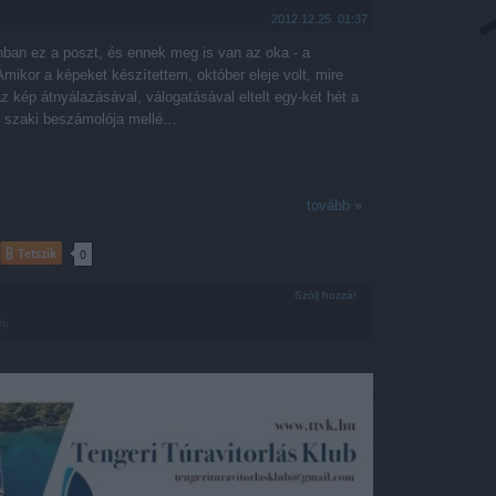
2012.12.25. 01:37
nban ez a poszt, és ennek meg is van az oka - a
Amikor a képeket készítettem, október eleje volt, mire
 kép átnyálazásával, válogatásával eltelt egy-két hét a
il szaki beszámolója mellé…
tovább »
Tetszik
0
Szólj hozzá!
nj