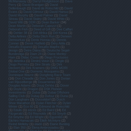
McManaway
(
1
)
Darryl Hodgkinson
(
1
)
Dave
Perry
(
1
)
David Branigan
(
2
)
David
Dellenbaugh
(
1
)
David de Rotschild
(
2
)
David
Evans
(
1
)
David Gilmour
(
1
)
David Hansa
(
1
)
David Murphy
(
2
)
David Palmer
(
1
)
David
Sineau
(
1
)
David Staley
(
3
)
David White
(
1
)
David Witt
(
3
)
DDR
(
1
)
Dean Barker
(
34
)
Dean Martin
(
1
)
Deborah Capozzi
(
1
)
Deborah Fish
(
1
)
Deed of Gift
(
2
)
Dee Caffari
(
6
)
Dehler 38
(
1
)
Dél-Afrika
(
1
)
Dél-Korea
(
1
)
Delta Airlines
(
1
)
Delta Ditch Run
(
1
)
Deneen
Demourkas
(
1
)
Denis Horeau
(
1
)
Dennis
Conner
(
3
)
Derek Hatfield
(
1
)
Déry Attila
(
1
)
Desafío Espanol
(
1
)
Desafío Mapfre
(
1
)
design
(
2
)
Detre Diána
(
5
)
Deutsche Segel-
Bundesliga
(
1
)
Diam 24
(
2
)
Diane Morley-
Ham
(
1
)
Didac Costa
(
8
)
Diego Fructuoso
(
5
)
dietetika
(
1
)
Dimitrij Voisin
(
1
)
Dingle
(
1
)
Diogo Perreira
(
1
)
Dire Straits
(
1
)
Dirk
Deckert
(
1
)
Dirk Kramers
(
1
)
DMG MORI
Global One
(
1
)
Domenic Mosqueira
(
1
)
Dominique Wavre
(
6
)
Dongfeng Race Team
(
16
)
Don Cheadle
(
1
)
Don Jones
(
1
)
Dorian
van Rijsselberge
(
8
)
Douarnenez
(
2
)
Douglas Adams
(
2
)
Doug DeVos
(
1
)
Dover
(
1
)
Doyle
(
1
)
Dragon
(
1
)
DSK Pioneer
Investments
(
1
)
Dubai
(
10
)
Dubai Offshore
Sailing Club
(
1
)
Dubaj
(
1
)
Dufour
(
1
)
Duna
(
1
)
Dún Laoghaire
(
3
)
Düsseldorf
(
2
)
Dutch
Shoe Marathon
(
1
)
Dylan Fletcher
(
2
)
Dylan
Winter
(
1
)
Eco 60
(
1
)
Edmond de Rotschild
(
1
)
Edulis
(
1
)
edzés
(
2
)
Ed Baird
(
14
)
Ed
Fitzgerald
(
1
)
Ed Reynolds
(
4
)
Ed Smyth
(
2
)
Ed Smythe
(
1
)
Ed Wright
(
1
)
Egyenlítő
(
4
)
Eiichiro Hamazaki
(
1
)
Eilidh McIntyre
(
2
)
Eivind Melleby
(
1
)
eladó
(
12
)
Elaine Bunting
(
1
)
Elan 350
(
1
)
Elena Ambrosiadou
(
1
)