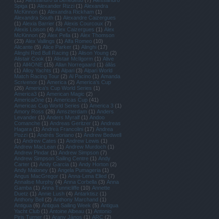
(
12
)
Alessandro di Benedetto
(
7
)
Alessandro
Spiga
(
1
)
Alexander Rizzi
(
1
)
Alexandra
McKinnon
(
1
)
Alexandra Rickham
(
1
)
Alexandra South
(
1
)
Alexandre Caizergues
(
1
)
Alexia Barrier
(
3
)
Alexis Courcoux
(
7
)
Alexis Loison
(
4
)
Alex Caizergues
(
1
)
Alex
McKinnon
(
2
)
Alex Pella
(
1
)
Alex Thomson
(
23
)
Alex Vallings
(
1
)
Alfa Romeo
(
10
)
Alicante
(
5
)
Alice Parker
(
1
)
Alinghi
(
17
)
Alinghi Red Bull Racing
(
1
)
Alison Young
(
2
)
Alistair Cook
(
1
)
Alistair McIlgorm
(
1
)
Alive
(
1
)
All4ONE
(
15
)
Allan Norregaard
(
1
)
állás
(
1
)
Alloy Yachts
(
1
)
Alpari
(
3
)
Alpari World
Match Racing Tour
(
2
)
Al Pacino
(
1
)
Amanda
Scrivenor
(
1
)
America
(
2
)
America's Cup
(
26
)
America's Cup World Series
(
1
)
America3
(
1
)
American Magic
(
2
)
AmericaOne
(
1
)
Americas Cup
(
41
)
Americas Cup World Series
(
1
)
America 3
(
1
)
Amory Ross
(
26
)
Amszterdam
(
1
)
Anders
Levander
(
1
)
Anders Myralf
(
1
)
Andoo
Comanche
(
1
)
Andreas Geritzer
(
1
)
Andreas
Hagara
(
1
)
Andrea Francolini
(
17
)
Andrea
Pozzi
(
1
)
Andrés Soriano
(
1
)
Andrew Bedwell
(
1
)
Andrew Cates
(
1
)
Andrew Lewis
(
1
)
Andrew MacLean
(
1
)
Andrew Murdoch
(
1
)
Andrew Pindar
(
1
)
Andrew Simpson
(
7
)
Andrew Simpson Sailing Centre
(
1
)
Andy
Carter
(
1
)
Andy Garcia
(
1
)
Andy Horton
(
2
)
Andy Maloney
(
1
)
Angela Pumageria
(
1
)
Angus MacGregor
(
1
)
Anna-Lena Elled
(
7
)
Annalise Murphy
(
4
)
Anna Corbella
(
3
)
Anna
Gamba
(
1
)
Anna Tunnicliffe
(
10
)
Annette
Duetz
(
1
)
Annie Lush
(
4
)
Antarktisz
(
1
)
Anthony Bell
(
2
)
Anthony Marchand
(
1
)
Antigua
(
6
)
Antigua Sailing Week
(
5
)
Antigua
Yacht Club
(
1
)
Antoine Albeau
(
1
)
Antonio
Piris Turner
(
1
)
Arany János
(
1
)
ARC
(
2
)