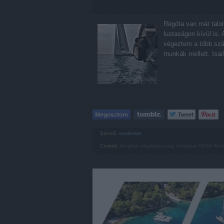
Régóta van már talo
lustaságon kívül is. 
végeztem a több száz
munkák mellett. Isa
Szerző:
vordecker
Címkék:
fénykép
világbajnokság
vitorlázás
RC44
Rovi