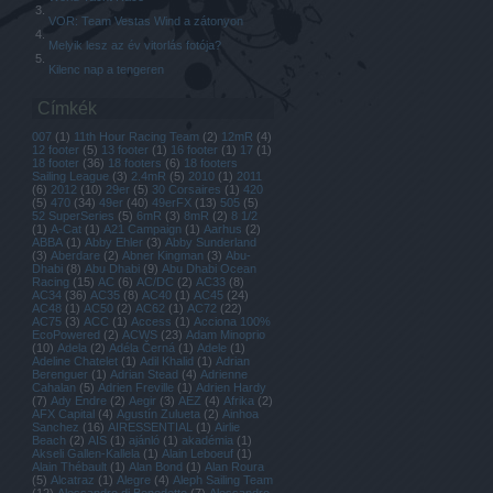
VOR: Team Vestas Wind a zátonyon
Melyik lesz az év vitorlás fotója?
Kilenc nap a tengeren
Címkék
007
(
1
)
11th Hour Racing Team
(
2
)
12mR
(
4
)
12 footer
(
5
)
13 footer
(
1
)
16 footer
(
1
)
17
(
1
)
18 footer
(
36
)
18 footers
(
6
)
18 footers
Sailing League
(
3
)
2.4mR
(
5
)
2010
(
1
)
2011
(
6
)
2012
(
10
)
29er
(
5
)
30 Corsaires
(
1
)
420
(
5
)
470
(
34
)
49er
(
40
)
49erFX
(
13
)
505
(
5
)
52 SuperSeries
(
5
)
6mR
(
3
)
8mR
(
2
)
8 1/2
(
1
)
A-Cat
(
1
)
A21 Campaign
(
1
)
Aarhus
(
2
)
ABBA
(
1
)
Abby Ehler
(
3
)
Abby Sunderland
(
3
)
Aberdare
(
2
)
Abner Kingman
(
3
)
Abu-
Dhabi
(
8
)
Abu Dhabi
(
9
)
Abu Dhabi Ocean
Racing
(
15
)
AC
(
6
)
AC/DC
(
2
)
AC33
(
8
)
AC34
(
36
)
AC35
(
8
)
AC40
(
1
)
AC45
(
24
)
AC48
(
1
)
AC50
(
2
)
AC62
(
1
)
AC72
(
22
)
AC75
(
3
)
ACC
(
1
)
Access
(
1
)
Acciona 100%
EcoPowered
(
2
)
ACWS
(
23
)
Adam Minoprio
(
10
)
Adela
(
2
)
Adéla Černá
(
1
)
Adele
(
1
)
Adeline Chatelet
(
1
)
Adil Khalid
(
1
)
Adrian
Berenguer
(
1
)
Adrian Stead
(
4
)
Adrienne
Cahalan
(
5
)
Adrien Freville
(
1
)
Adrien Hardy
(
7
)
Ady Endre
(
2
)
Aegir
(
3
)
AEZ
(
4
)
Afrika
(
2
)
AFX Capital
(
4
)
Agustín Zulueta
(
2
)
Ainhoa
Sanchez
(
16
)
AIRESSENTIAL
(
1
)
Airlie
Beach
(
2
)
AIS
(
1
)
ajánló
(
1
)
akadémia
(
1
)
Akseli Gallen-Kallela
(
1
)
Alain Leboeuf
(
1
)
Alain Thébault
(
1
)
Alan Bond
(
1
)
Alan Roura
(
5
)
Alcatraz
(
1
)
Alegre
(
4
)
Aleph Sailing Team