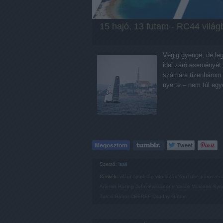
15 hajó, 13 futam - RC44 világ
Végig gyenge, de leg
idei záró eseményét,
számára tizenhárom 
nyerte – nem túl eg
Szerző:
isail
Címkék:
világbajnokság
vitorlázás
YouTube
párosver
Artemis Racing
John Bassadone
Vasco Vascotto
Syne
Turcsi Gábor
CEEREF
Csuday Gábor