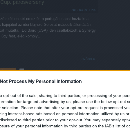
 Cup, párosverseny
2012.03.29. 11:02
ó szélben két orosz és a portugál csapat hozta ki a
 hajójából az idei Bajnoki Sorozat második állomásán.
cát mutatta. Ed Baird (USA) idén csatlakozott a Synergy
s úgy fest, elég komoly…
tovább »
Tetszik
0
Not Process My Personal Information
Szólj hozzá!
utts
Ed Baird
Cascais
Portugália
Mathieu Richard
Team Nika
to opt-out of the sale, sharing to third parties, or processing of your per
asic
Synergy Sailing Team
Team Aleph
Team Cascais
formation for targeted advertising by us, please use the below opt-out s
r selection. Please note that after your opt-out request is processed y
eing interest-based ads based on personal information utilized by us or
disclosed to third parties prior to your opt-out. You may separately opt-
losure of your personal information by third parties on the IAB’s list of