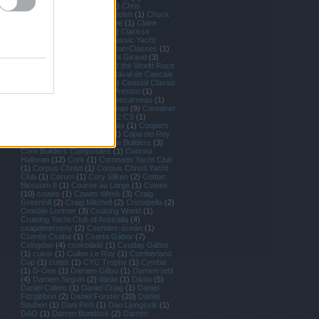
Schmid
(
4
)
Chris Skinner
(
1
)
Chris
Stanmore-Major
(
1
)
Chris Welsh
(
1
)
Chuck
Sinks
(
1
)
Circolo Vela Torbole
(
1
)
Claire
Leroy
(
3
)
Claire Matches
(
1
)
Clarisse
Cremer
(
1
)
Class40
(
12
)
Classic Yacht
Regatta
(
1
)
Class 40
(
2
)
Clean Classes
(
1
)
Clean Reggattas
(
1
)
Clément Giraud
(
3
)
Clipper 70
(
1
)
Clipper Round the World Race
(
4
)
Clive Mason
(
2
)
Clube Naval de Cascais
(
1
)
Club Nautico di Roma
(
3
)
Coastal Classic
(
1
)
Cobra Marine
(
1
)
Colin Preston
(
1
)
Comanche
(
9
)
Comet
(
1
)
Concarneau
(
1
)
Concise 10
(
1
)
Conrad Colman
(
9
)
Container
(
2
)
Contender
(
1
)
Contest 42 CS
(
1
)
Conviction
(
2
)
Cookson Boats
(
1
)
Coopers
62-Rag and Famish Hotel
(
1
)
Copa del Rey
(
5
)
Corentin Horeau
(
4
)
Core Builders
(
3
)
Core Builders Composites
(
1
)
Corinna
Halloran
(
12
)
Cork
(
1
)
Coronado Yacht Club
(
1
)
Corpus Christi
(
1
)
Corpus Christi Yacht
Club
(
1
)
Corum
(
1
)
Cory Silken
(
2
)
Cotton
Blossom II
(
1
)
Course au Large
(
1
)
Cowes
(
10
)
cowes
(
1
)
Cowes Week
(
3
)
Craig
Greenhill
(
2
)
Craig Mitchell
(
2
)
Cristabella
(
2
)
Crosbie Lorimer
(
3
)
Cruising World
(
1
)
Cruising Yacht Club of Australia
(
4
)
csapatverseny
(
2
)
Csendes-óceán
(
1
)
Cserép Csaba
(
1
)
Cserta Gábor
(
7
)
Csingdao
(
4
)
csokoládé
(
1
)
Csuday Gábor
(
1
)
cukor
(
1
)
Cullen Le Roy
(
1
)
Cumberland
Cup
(
1
)
cutter
(
1
)
CYC Trophy
(
1
)
Cymba
(
1
)
D-One
(
1
)
Damien Gillou
(
1
)
Damien Iehl
(
4
)
Damien Seguin
(
2
)
dánia
(
1
)
Dánia
(
5
)
Daniel Calero
(
1
)
Daniel Craig
(
1
)
Daniel
Fitzgibbon
(
2
)
Daniel Forster
(
20
)
Daniel
Souben
(
1
)
Dani Pich
(
1
)
Dan Ljungsvik
(
1
)
DAO
(
1
)
Darren Bundock
(
2
)
Darren