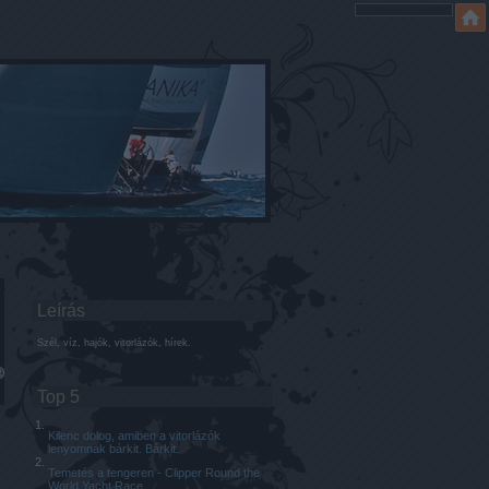
Leírás
Szél, víz, hajók, vitorlázók, hírek.
Top 5
Kilenc dolog, amiben a vitorlázók
lenyomnak bárkit. Bárkit.
Temetés a tengeren - Clipper Round the
World Yacht Race