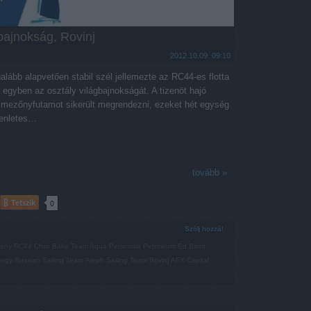
bajnokság, Rovinj
2012.10.09. 09:10
alább alapvetően stabil szél jellemezte az RC44-es flotta
 egyben az osztály világbajnokságát. A tizenöt hajó
mezőnyfutamot sikerült megrendezni, ezeket hét egység
yenletes…
tovább »
Tetszik
0
Szólj hozzá!
seny
RC44
Chris Bake
Team Aqua
Peninsula Petroleum
Ed Baird
rgy Russian Sailing Team
Aleph Sailing Team
Rovinj
AFX Capital