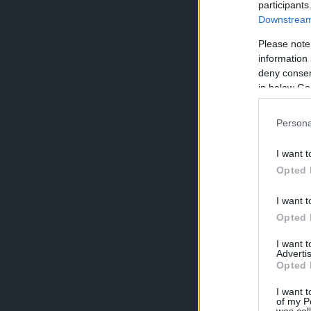
participants
Downstream 
Please note
information 
deny consent
in below Go
Persona
I want t
Opted 
I want t
Opted 
I want 
Advertis
Opted 
I want t
of my P
was col