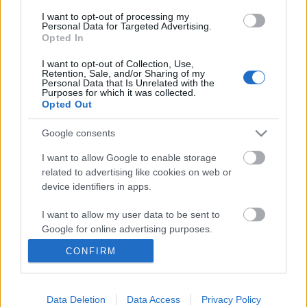
I want to opt-out of processing my
Personal Data for Targeted Advertising.
RC44 Puerto Calero Cup - Második
Opted In
nap
I want to opt-out of Collection, Use,
Retention, Sale, and/or Sharing of my
isail
•
2012. február 10.
0
Personal Data that Is Unrelated with the
Purposes for which it was collected.
Opted Out
Azt értjük, hogy izgatott volt mindenki, de hogy
egyből fekete zászlós rajt?! Peter Reggio felelős
Google consents
versenyvezető nem viccelt: a mezőnyverseny első
nekifutásánál többen kint voltak a mezőnyből, így
I want to allow Google to enable storage
másodikra szépen elővette a rettegett lobogót. Az
related to advertising like cookies on web or
előrejelzés ugyanis már-már…
device identifiers in apps.
I want to allow my user data to be sent to
RC 44 Kupa, Malcesine -
Google for online advertising purposes.
Mezőnyverseny
CONFIRM
I want to allow Google to send me
isail
•
2009. július 13.
0
personalized advertising.
I want to allow Google to enable storage
Data Deletion
Data Access
Privacy Policy
Hat futam két nap alatt - igazán nem nevezhető