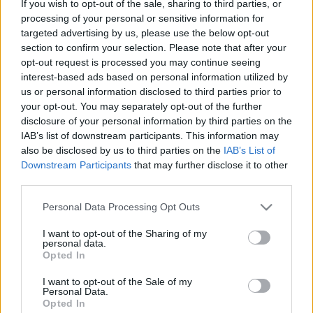
If you wish to opt-out of the sale, sharing to third parties, or
processing of your personal or sensitive information for
targeted advertising by us, please use the below opt-out
section to confirm your selection. Please note that after your
opt-out request is processed you may continue seeing
interest-based ads based on personal information utilized by
Gázkereskedők csúcstalálkozója
us or personal information disclosed to third parties prior to
your opt-out. You may separately opt-out of the further
vordecker
•
2013. június 29.
0
disclosure of your personal information by third parties on the
IAB’s list of downstream participants. This information may
Ahogy a Sailing Anarchy posztjában kajánul
also be disclosed by us to third parties on the
IAB’s List of
megjegyzi, az RC44-es széria lassan a gáz- és
Downstream Participants
that may further disclose it to other
olajkereskedők háziversenyévé, fél-titkos
third parties.
találkozóhelyévé válik, utalva több tulajdonos
Please note that this website/app uses one or more Google
gazdasági hátterére és nyilván a nagyszámú orosz
Personal Data Processing Opt Outs
services and may gather and store information including but
résztvevőre, de lássuk inkább mi folyik a…
not limited to your visit or usage behaviour. You may click to
I want to opt-out of the Sharing of my
personal data.
grant or deny consent to Google and its third-party tags to
Opted In
use your data for below specified purposes in below Google
consent section.
I want to opt-out of the Sale of my
Personal Data.
Opted In