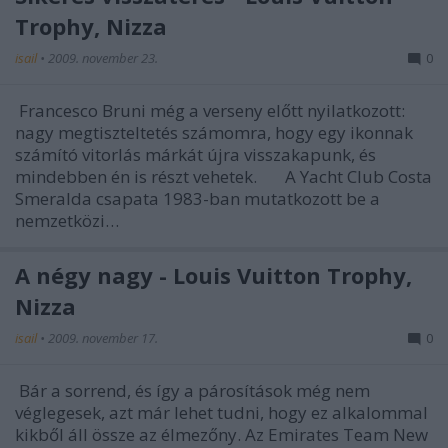
Trophy, Nizza
isail
•
2009. november 23.
0
Francesco Bruni még a verseny előtt nyilatkozott:
nagy megtiszteltetés számomra, hogy egy ikonnak
számító vitorlás márkát újra visszakapunk, és
mindebben én is részt vehetek. A Yacht Club Costa
Smeralda csapata 1983-ban mutatkozott be a
nemzetközi…
A négy nagy - Louis Vuitton Trophy,
Nizza
isail
•
2009. november 17.
0
Bár a sorrend, és így a párosítások még nem
véglegesek, azt már lehet tudni, hogy ez alkalommal
kikből áll össze az élmezőny. Az Emirates Team New