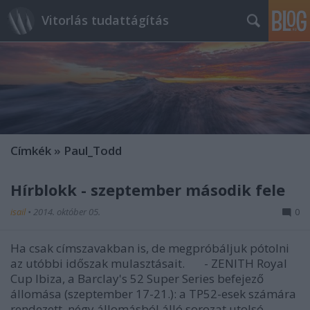
Vitorlás tudattágítás
Címkék
»
Paul_Todd
Hírblokk - szeptember második fele
isail
•
2014. október 05.
0
Ha csak címszavakban is, de megpróbáljuk pótolni
az utóbbi időszak mulasztásait. - ZENITH Royal
Cup Ibiza, a Barclay's 52 Super Series befejező
állomása (szeptember 17-21.): a TP52-esek számára
rendezett, négy állomásból álló sorozat utolsó