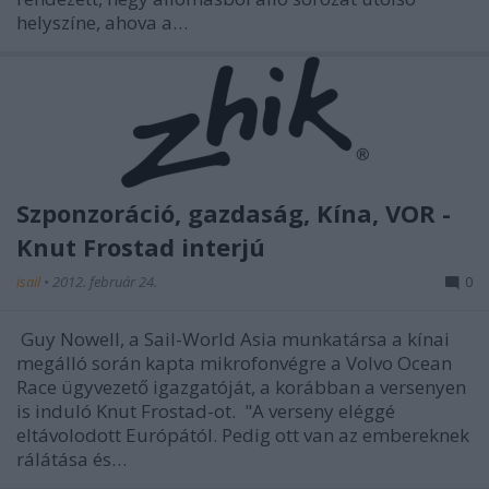
helyszíne, ahova a…
Szponzoráció, gazdaság, Kína, VOR -
Knut Frostad interjú
isail
•
2012. február 24.
0
Guy Nowell, a Sail-World Asia munkatársa a kínai
megálló során kapta mikrofonvégre a Volvo Ocean
Race ügyvezető igazgatóját, a korábban a versenyen
is induló Knut Frostad-ot. "A verseny eléggé
eltávolodott Európától. Pedig ott van az embereknek
rálátása és…