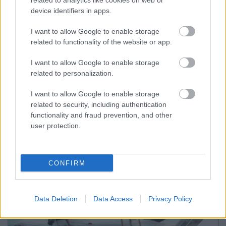
related to analytics like cookies on web or
device identifiers in apps.
I want to allow Google to enable storage
related to functionality of the website or app.
Hírblokk
I want to allow Google to enable storage
related to personalization.
isail
•
2011. július 07.
0
I want to allow Google to enable storage
A béke szigete, második lett a király, lesznek szép
related to security, including authentication
fényképek. - Lorient. Egy átlagos hétköznap a
functionality and fraud prevention, and other
parkolóban. - A Baltic Race Week
user protection.
eseményen, amelyről korábban már volt szó, V.
Harald norvég király végül…
CONFIRM
Data Deletion
Data Access
Privacy Policy