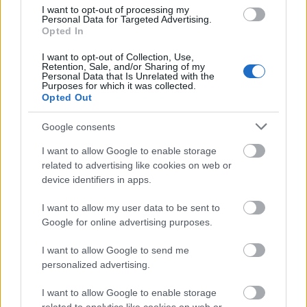
A szombat déli rajthoz képest nem telt el sok idő, de
I want to opt-out of processing my
Personal Data for Targeted Advertising.
máris rengeteg minden történt. Facebook
Opted In
oldalunkon ezeket kilistáztuk, most egy kicsit
részletesebb hírek következnek. - Az Abu-Dhabi
I want to opt-out of Collection, Use,
Retention, Sale, and/or Sharing of my
kezdte a sort, és mindjárt nagyot dobtak: egy
Personal Data that Is Unrelated with the
méretesebb hullámról leérkezve…
Purposes for which it was collected.
Opted Out
Hírmorzsák - Volvo Ocean Race
Google consents
isail
•
2011. október 12.
0
I want to allow Google to enable storage
related to advertising like cookies on web or
Lezajlott egy kvalifikációs verseny a hétvégén, ennek
device identifiers in apps.
néhány momentumát idézzük meg. Az Alicante -
I want to allow my user data to be sent to
Palma de Mallorca - Alicante útvonal 360 tengeri
Google for online advertising purposes.
mérföldjénél kellett már többet is vitorlázni, de
gyakorlásra és pulzusnövelésre megfelelt. Rajt
I want to allow Google to send me
október 7-én, délután…
personalized advertising.
I want to allow Google to enable storage