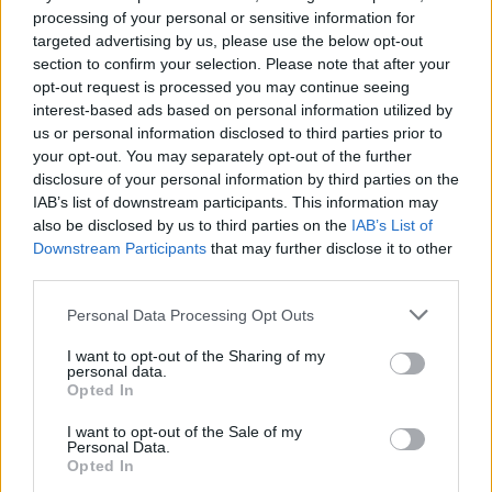
Hogy ismét a Telefónica nyert? Nos, igen, és mivel
processing of your personal or sensitive information for
a…
targeted advertising by us, please use the below opt-out
section to confirm your selection. Please note that after your
opt-out request is processed you may continue seeing
interest-based ads based on personal information utilized by
us or personal information disclosed to third parties prior to
your opt-out. You may separately opt-out of the further
disclosure of your personal information by third parties on the
IAB’s list of downstream participants. This information may
also be disclosed by us to third parties on the
IAB’s List of
Downstream Participants
that may further disclose it to other
third parties.
Please note that this website/app uses one or more Google
Personal Data Processing Opt Outs
services and may gather and store information including but
not limited to your visit or usage behaviour. You may click to
I want to opt-out of the Sharing of my
personal data.
grant or deny consent to Google and its third-party tags to
Opted In
use your data for below specified purposes in below Google
Harci helyzet - VOR
consent section.
I want to opt-out of the Sale of my
Personal Data.
isail
•
2011. november 08.
0
Opted In