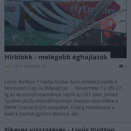
Hírblokk - melegebb éghajlatok
isail
•
2010. november 18.
0
Louis Vuitton Trophy Dubai-ban, előkészületek a
Monsoon Cup-ra (Malajzia). - November 12-től 27-
ig az év utolsó eseménye zajlik az LVT-ben, James
Spithill (AUS) ellenállhatatlan módon viszi előre a
BMW Oracle (USA) csapatát. Eddig mindössze a
kiwi-k tudtak győzni ellenük, de…
Sikeres visszatérés - Louis Vuitton