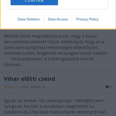
CONFIRM
Csokifutam update
Data Deletion
Data Access
Privacy Policy
Navigator
•
2009. október 20.
0
Mielőtt bárki megvádolna azzal, hogy a hazai
perccelebek szekerét toljuk, kijelentjük, hogy ez a
csoki nem tartalmaz mesterséges édesítőszert,
ellenben szelet, tengert és versengést annál inkább.
Helyzetjelentés: a trackingadatok szerint
hárman…
Vihar előtti csend
Navigator
•
2009. október 19.
0
Így jár az ember, ha csokirajongó - hétvégén sem
nyugszik, ha már a korábban megénekelt La
Solidaire du Chocolat transzatlanti versenyről van