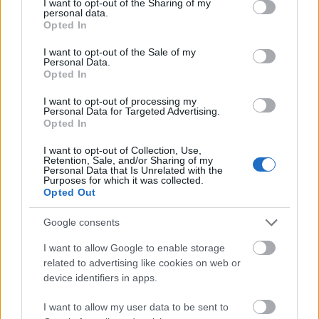
számolnak be, voltak, aki 16 csomós sebességet is
not limited to your visit or usage behaviour. You may click to
I want to opt-out of the Sharing of my
personal data.
elértek hajójukkal. Az vezető párosnak (Tanguy de
grant or deny consent to Google and its third-party tags to
Opted In
use your data for below specified purposes in below Google
Lamotte / Adrien Hardy - Initiatives-Novedia)
consent section.
sikerült újra 100 mérföld fölé tornáznia előnyét.
I want to opt-out of the Sale of my
Personal Data.
Nézzük, …
Opted In
Leharcolva - La Solidaire du Chocolat
I want to opt-out of processing my
Personal Data for Targeted Advertising.
Opted In
isail
•
2009. november 05.
0
I want to opt-out of Collection, Use,
Retention, Sale, and/or Sharing of my
Két héttel a rajt után a fáradtság jelei
Personal Data that Is Unrelated with the
ellenállhatatlanul törnek elő a versenyzőkből.
Purposes for which it was collected.
Opted Out
Mindenkinek vannak technikai problémái, azok
haladnak elöl, akiknek a legkevesebb. A szabályok
Google consents
szerint, ha egy hajó technikai gondok miatt kikötőbe
áll, akkor minimum…
I want to allow Google to enable storage
related to advertising like cookies on web or
device identifiers in apps.
Szétszakadó mezőny - La Solidaire du
Chocolat
I want to allow my user data to be sent to