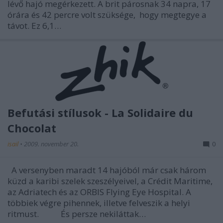
lévő hajó megérkezett. A brit párosnak 34 napra, 17
órára és 42 percre volt szüksége, hogy megtegye a
távot. Ez 6,1…
Befutási stílusok - La Solidaire du
Chocolat
isail
•
2009. november 20.
0
A versenyben maradt 14 hajóból már csak három
küzd a karibi szelek szeszélyeivel, a Crédit Maritime,
az Adriatech és az ORBIS Flying Eye Hospital. A
többiek végre pihennek, illetve felveszik a helyi
ritmust. És persze nekiláttak…