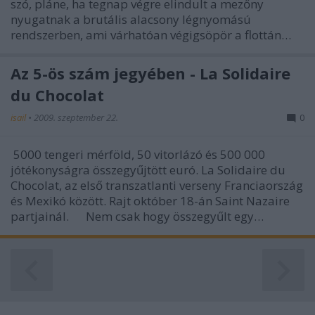
szó, pláne, ha tegnap végre elindult a mezőny
nyugatnak a brutális alacsony légnyomású
rendszerben, ami várhatóan végigsöpör a flottán…
Az 5-ös szám jegyében - La Solidaire
du Chocolat
isail
•
2009. szeptember 22.
0
5000 tengeri mérföld, 50 vitorlázó és 500 000
jótékonyságra összegyűjtött euró. La Solidaire du
Chocolat, az első transzatlanti verseny Franciaország
és Mexikó között. Rajt október 18-án Saint Nazaire
partjainál. Nem csak hogy összegyűlt egy…