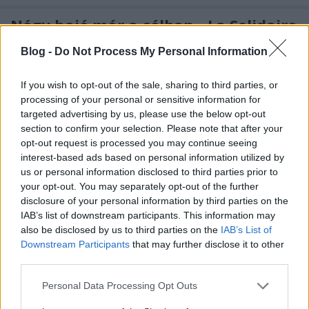
Négy hajó már a célban - La Solidaire
du Chocolat
Blog -
Do Not Process My Personal Information
isail
•
2009. november 16.
0
If you wish to opt-out of the sale, sharing to third parties, or
processing of your personal or sensitive information for
Európai idő szerint szombat reggel fél kilenc előtt
targeted advertising by us, please use the below opt-out
pár perccel befutott Progreso-ba az Initiatives-
section to confirm your selection. Please note that after your
Novedia, fedélzetén a Tanguy De Lamotte - Adrien
opt-out request is processed you may continue seeing
Hardy párossal. Versenyben töltött idejük 26 nap és
interest-based ads based on personal information utilized by
16 óra. A második helyezett egységre aztán várni
us or personal information disclosed to third parties prior to
kellett egy…
your opt-out. You may separately opt-out of the further
disclosure of your personal information by third parties on the
Térképpel megtámogatva - La
IAB’s list of downstream participants. This information may
also be disclosed by us to third parties on the
IAB’s List of
Solidaire du Chocolat
Downstream Participants
that may further disclose it to other
third parties.
isail
•
2009. november 11.
0
Please note that this website/app uses one or more Google
Personal Data Processing Opt Outs
Van szél bőven, az elsők 25 csomó körüli értékekről
services and may gather and store information including but