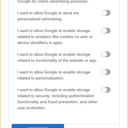
Google for online advertising purposes.
isail
•
2009. október 28.
0
I want to allow Google to send me
Egy hete rajtolt el a 24 hajó, de már csak 17 páros
personalized advertising.
van versenyben. És ők is kettészakadtak. A nyugatra
tartók vannak többen, ők közel voltak az Azori-
I want to allow Google to enable storage
szigetekhez, öten a part (Afrika) mellett maradtak
related to analytics like cookies on web or
device identifiers in apps.
(innen kerül ki az utolsó), de ők a kereskedelmi…
I want to allow Google to enable storage
related to functionality of the website or app.
Erősödő szél, lassuló hajók - La
Solidaire du Chocolat
I want to allow Google to enable storage
related to personalization.
isail
•
2009. október 23.
0
I want to allow Google to enable storage
Az ígért szél szépen megérkezett, a negyedik vízen
related to security, including authentication
functionality and fraud prevention, and other
töltött éjszakára 45 csomósra erősödő
user protection.
északnyugatiban küzdöttek az egységek. A történet
pikantériája, hogy az élen haladó Bruno Jourdren és
Bernard Stamm mindössze 7-8 csomós haladási
sebességről…