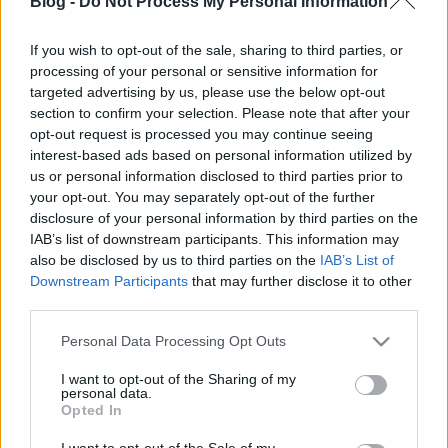
Blog -
Do Not Process My Personal Information
If you wish to opt-out of the sale, sharing to third parties, or
processing of your personal or sensitive information for
targeted advertising by us, please use the below opt-out
section to confirm your selection. Please note that after your
Temetés a tengeren - Clipper Round
opt-out request is processed you may continue seeing
the World Yacht Race
interest-based ads based on personal information utilized by
us or personal information disclosed to third parties prior to
isail
•
2016. április 07.
1
your opt-out. You may separately opt-out of the further
disclosure of your personal information by third parties on the
A verseny orvosának iránymutatásait követve, a
IAB’s list of downstream participants. This information may
also be disclosed by us to third parties on the
IAB’s List of
Tengerészeti Hatóságokkal konzultálva, illetve
Downstream Participants
that may further disclose it to other
egyeztetve Sarah élettársával, barátaival, családjával
third parties.
és a legénységgel úgy döntöttünk, hogy mivel
nagyon sok idő lenne, mire a csapat partot ér,
Please note that this website/app uses one or more Google
Personal Data Processing Opt Outs
tengeri temetésre kerül sor. A legénységnek
services and may gather and store information including but
elküldtük a…
not limited to your visit or usage behaviour. You may click to
I want to opt-out of the Sharing of my
personal data.
grant or deny consent to Google and its third-party tags to
Opted In
use your data for below specified purposes in below Google
Hírblokk - könnyed pénteki
consent section.
I want to opt-out of the Sale of my