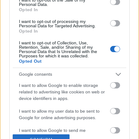
isail
•
2013. február 15.
0
Personal Data.
Opted In
70 láb, kiszálló, 33. - Január végén Londonban
I want to opt-out of processing my
Personal Data for Targeted Advertising.
leplezték le a Clipper Round the World verseny új
Opted In
hajóját, a Clipper 70-est, amelyik a harmadik típus
1955 - az első rajt - óta. Érdekesek az arányok, a test
I want to opt-out of Collection, Use,
vízvonal feletti része…
Retention, Sale, and/or Sharing of my
Personal Data that Is Unrelated with the
Purposes for which it was collected.
Opted Out
Szeretnél földkerülő versenyző
lenni?
Google consents
Navigator
•
2010. szeptember 17.
0
I want to allow Google to enable storage
related to advertising like cookies on web or
device identifiers in apps.
Azt hiszem, a gondolat minden kellően megfertőzött
(értsd: dilis, más szóval teljesen normális) vitorlázó
I want to allow my user data to be sent to
fejében megfordul legalább egyszer. Például, ha
Google for online advertising purposes.
elolvassa tegnapi cikkünket. Vagy ha éppen Fa
Nándiék könyvét olvasgatja. Vagy Verne Gyuláét. De
I want to allow Google to send me
azután ráébred az ember,…
personalized advertising.