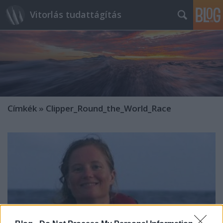
Vitorlás tudattágítás
Címkék
»
Clipper_Round_the_World_Race