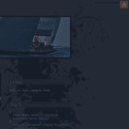
Leírás
Szél, víz, hajók, vitorlázók, hírek.
Top 5
Kilenc dolog, amiben a vitorlázók
lenyomnak bárkit. Bárkit.
Temetés a tengeren - Clipper Round the
World Yacht Race