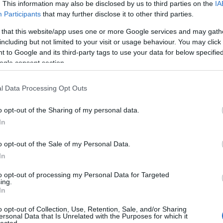
. This information may also be disclosed by us to third parties on the
IA
Participants
that may further disclose it to other third parties.
 that this website/app uses one or more Google services and may gath
including but not limited to your visit or usage behaviour. You may click 
 to Google and its third-party tags to use your data for below specifi
ogle consent section.
l Data Processing Opt Outs
o opt-out of the Sharing of my personal data.
In
o opt-out of the Sale of my Personal Data.
In
to opt-out of processing my Personal Data for Targeted
ing.
In
o opt-out of Collection, Use, Retention, Sale, and/or Sharing
ersonal Data that Is Unrelated with the Purposes for which it
lected.