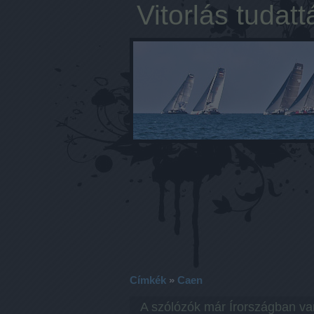
Vitorlás tudatt
Címkék
»
Caen
A szólózók már Írországban v