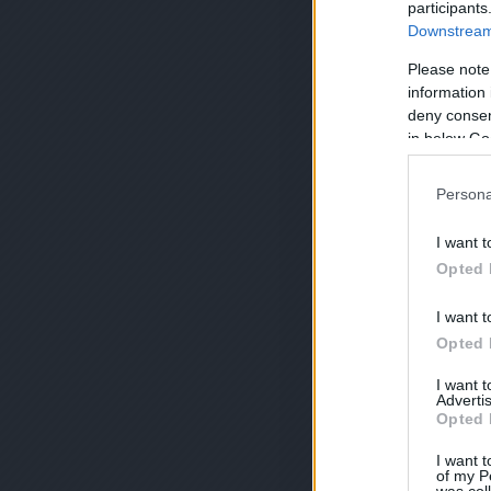
participants
Downstream 
Please note
information 
deny consent
in below Go
Persona
I want t
Opted 
I want t
Opted 
I want 
Advertis
Opted 
I want t
of my P
was col