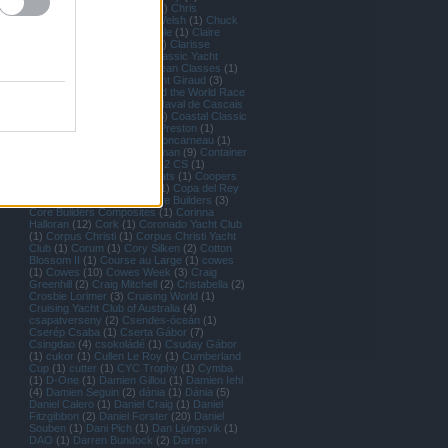
Schmid
(
4
)
Chris Skinner
(
1
)
Chris
Stanmore-Major
(
1
)
Chris Welsh
(
1
)
Chuck
Sinks
(
1
)
Circolo Vela Torbole
(
1
)
Claire
Leroy
(
3
)
Claire Matches
(
1
)
Clarisse
Cremer
(
1
)
Class40
(
12
)
Classic Yacht
Regatta
(
1
)
Class 40
(
2
)
Clean Classes
(
1
)
Clean Reggattas
(
1
)
Clément Giraud
(
3
)
Clipper 70
(
1
)
Clipper Round the World Race
(
4
)
Clive Mason
(
2
)
Clube Naval de Cascais
(
1
)
Club Nautico di Roma
(
3
)
Coastal Classic
(
1
)
Cobra Marine
(
1
)
Colin Preston
(
1
)
Comanche
(
9
)
Comet
(
1
)
Concarneau
(
1
)
Concise 10
(
1
)
Conrad Colman
(
9
)
Container
(
2
)
Contender
(
1
)
Contest 42 CS
(
1
)
Conviction
(
2
)
Cookson Boats
(
1
)
Coopers
62-Rag and Famish Hotel
(
1
)
Copa del Rey
(
5
)
Corentin Horeau
(
4
)
Core Builders
(
3
)
Core Builders Composites
(
1
)
Corinna
Halloran
(
12
)
Cork
(
1
)
Coronado Yacht Club
(
1
)
Corpus Christi
(
1
)
Corpus Christi Yacht
Club
(
1
)
Corum
(
1
)
Cory Silken
(
2
)
Cotton
Blossom II
(
1
)
Course au Large
(
1
)
cowes
(
1
)
Cowes
(
10
)
Cowes Week
(
3
)
Craig
Greenhill
(
2
)
Craig Mitchell
(
2
)
Cristabella
(
2
)
Crosbie Lorimer
(
3
)
Cruising World
(
1
)
Cruising Yacht Club of Australia
(
4
)
csapatverseny
(
2
)
Csendes-óceán
(
1
)
Cserép Csaba
(
1
)
Cserta Gábor
(
7
)
Csingdao
(
4
)
csokoládé
(
1
)
Csuday Gábor
(
1
)
cukor
(
1
)
Cullen Le Roy
(
1
)
Cumberland
Cup
(
1
)
cutter
(
1
)
CYC Trophy
(
1
)
Cymba
(
1
)
D-One
(
1
)
Damien Gillou
(
1
)
Damien Iehl
(
4
)
Damien Seguin
(
2
)
dánia
(
1
)
Dánia
(
5
)
Daniel Calero
(
1
)
Daniel Craig
(
1
)
Daniel
Fitzgibbon
(
2
)
Daniel Forster
(
20
)
Daniel
Souben
(
1
)
Dani Pich
(
1
)
Dan Ljungsvik
(
1
)
DAO
(
1
)
Darren Bundock
(
2
)
Darren