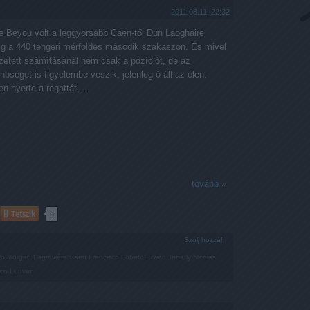
2011.08.11. 22:32
e Beyou volt a leggyorsabb Caen-től Dún Laoghaire
ig a 440 tengeri mérföldes második szakaszon. És mivel
zetett számításánál nem csak a pozíciót, de az
nbséget is figyelembe veszik, jelenleg ő áll az élen.
en nyerte a regattát,…
tovább »
Tetszik
0
Szólj hozzá!
ro
Morgan Lagraviére
Caen
Francisco Lobato
Erwan Tabarly
Nicolas
ico Lunven