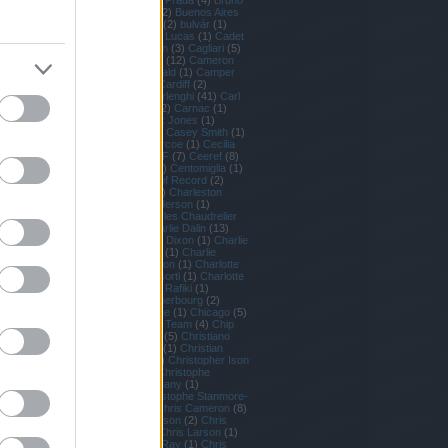
(
1
)
Bruno Peyron
(
1
)
Bruno Prada
(
4
)
Bruno
Trouble
(
1
)
Buddy Melges
(
2
)
Buenos Aires
(
2
)
Buffalo
(
1
)
Bujtor István
(
2
)
bulvár
(
1
)
Burton Cutter
(
1
)
Cabo San Lucas
(
1
)
Cadet
(
2
)
Cadiz
(
3
)
Cádiz
(
1
)
Caen
(
3
)
Cagliari
(
5
)
Calm
(
1
)
Cameron Appleton
(
12
)
Cameron
Dunn
(
1
)
Cameron Macdonald
(
1
)
Camper
(
19
)
Candida
(
1
)
Capri
(
3
)
Cardiff
(
2
)
Caribbean 600
(
8
)
Carlo Borlenghi
(
41
)
Carl
Smith
(
1
)
Carmen Hidalgo
(
2
)
Carnac
(
1
)
Carolijn Bouwer
(
2
)
Carrack Jones
(
1
)
Cartagena
(
7
)
Cascais
(
25
)
Casey Smith
(
1
)
Caterina Banti
(
2
)
Cathy Vercoe
(
1
)
Cecilia
Carranza Saroli
(
1
)
CEEREF
(
7
)
Ceeref
(
8
)
Celestial
(
2
)
centenárium
(
1
)
Centomiglia
(
1
)
Cesenatico
(
1
)
Challenger of Record
(
2
)
Charisma
(
2
)
Charleston
(
4
)
Charleston
Race Week
(
1
)
Charles Anderson
(
1
)
Charles Caudrelier
(
6
)
Charles Chaudrelier
(
1
)
Charles Hedrich
(
1
)
Charlie Dalin
(
13
)
Charlie Diekman
(
1
)
Charlie Dixon
(
1
)
Charlie
Enright
(
2
)
Charlie Ogletree
(
1
)
Charlie
Shoemaker
(
2
)
Charline Picon
(
1
)
Charlotte
Borghesi
(
1
)
Charlotte Consorti
(
1
)
Charlotte
Yven
(
1
)
charter
(
2
)
Cheeki Rafiki
(
1
)
Cheminées Poujoulat
(
8
)
Cherbourg
(
2
)
Cherub dinghy
(
1
)
Cheyenne
(
1
)
Chicago
(
5
)
Chile
(
1
)
Chimera
(
1
)
China Team
(
4
)
Chip
Wasson
(
1
)
Cholnoky Sára
(
5
)
Christiano
Ronaldo
(
1
)
Christian Beck
(
1
)
Christian
Kamp
(
1
)
Christina Giles
(
1
)
Christopher Ison
(
1
)
Christophe Bullens
(
1
)
Christophe
Favreau
(
6
)
Christophe Jouany
(
1
)
Christophe Launay
(
2
)
Christophe Stanmore-
Major
(
1
)
Chris Bake
(
15
)
Chris Cameron
(
8
)
Chris Davies
(
4
)
Chris Dickson
(
2
)
Chris
Draper
(
3
)
Chris Evert
(
1
)
Chris Larson
(
1
)
Chris Nicholson
(
10
)
Chris Ray
(
1
)
Chris