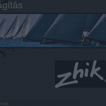
ágítás
annak