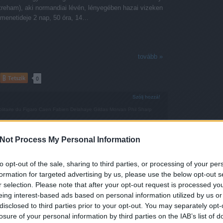
treham), aki normandiai lévén, lényegében hazai vizeken
 menetideje 2 nap, 50 óra, 14…
tovább »
Tetszik
0
Szólj hozzá!
litaire du Figaro
Caen
Fabien Delahaye
Gildas Morvan
Phil Sharp
Not Process My Personal Information
to opt-out of the sale, sharing to third parties, or processing of your per
formation for targeted advertising by us, please use the below opt-out s
r selection. Please note that after your opt-out request is processed y
eing interest-based ads based on personal information utilized by us or
disclosed to third parties prior to your opt-out. You may separately opt-
losure of your personal information by third parties on the IAB’s list of