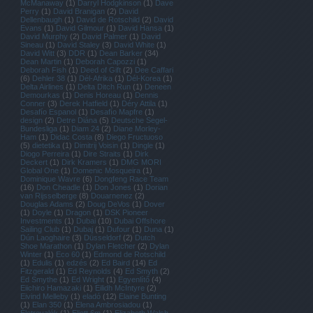
McManaway
(
1
)
Darryl Hodgkinson
(
1
)
Dave
Perry
(
1
)
David Branigan
(
2
)
David
Dellenbaugh
(
1
)
David de Rotschild
(
2
)
David
Evans
(
1
)
David Gilmour
(
1
)
David Hansa
(
1
)
David Murphy
(
2
)
David Palmer
(
1
)
David
Sineau
(
1
)
David Staley
(
3
)
David White
(
1
)
David Witt
(
3
)
DDR
(
1
)
Dean Barker
(
34
)
Dean Martin
(
1
)
Deborah Capozzi
(
1
)
Deborah Fish
(
1
)
Deed of Gift
(
2
)
Dee Caffari
(
6
)
Dehler 38
(
1
)
Dél-Afrika
(
1
)
Dél-Korea
(
1
)
Delta Airlines
(
1
)
Delta Ditch Run
(
1
)
Deneen
Demourkas
(
1
)
Denis Horeau
(
1
)
Dennis
Conner
(
3
)
Derek Hatfield
(
1
)
Déry Attila
(
1
)
Desafío Espanol
(
1
)
Desafío Mapfre
(
1
)
design
(
2
)
Detre Diána
(
5
)
Deutsche Segel-
Bundesliga
(
1
)
Diam 24
(
2
)
Diane Morley-
Ham
(
1
)
Didac Costa
(
8
)
Diego Fructuoso
(
5
)
dietetika
(
1
)
Dimitrij Voisin
(
1
)
Dingle
(
1
)
Diogo Perreira
(
1
)
Dire Straits
(
1
)
Dirk
Deckert
(
1
)
Dirk Kramers
(
1
)
DMG MORI
Global One
(
1
)
Domenic Mosqueira
(
1
)
Dominique Wavre
(
6
)
Dongfeng Race Team
(
16
)
Don Cheadle
(
1
)
Don Jones
(
1
)
Dorian
van Rijsselberge
(
8
)
Douarnenez
(
2
)
Douglas Adams
(
2
)
Doug DeVos
(
1
)
Dover
(
1
)
Doyle
(
1
)
Dragon
(
1
)
DSK Pioneer
Investments
(
1
)
Dubai
(
10
)
Dubai Offshore
Sailing Club
(
1
)
Dubaj
(
1
)
Dufour
(
1
)
Duna
(
1
)
Dún Laoghaire
(
3
)
Düsseldorf
(
2
)
Dutch
Shoe Marathon
(
1
)
Dylan Fletcher
(
2
)
Dylan
Winter
(
1
)
Eco 60
(
1
)
Edmond de Rotschild
(
1
)
Edulis
(
1
)
edzés
(
2
)
Ed Baird
(
14
)
Ed
Fitzgerald
(
1
)
Ed Reynolds
(
4
)
Ed Smyth
(
2
)
Ed Smythe
(
1
)
Ed Wright
(
1
)
Egyenlítő
(
4
)
Eiichiro Hamazaki
(
1
)
Eilidh McIntyre
(
2
)
Eivind Melleby
(
1
)
eladó
(
12
)
Elaine Bunting
(
1
)
Elan 350
(
1
)
Elena Ambrosiadou
(
1
)