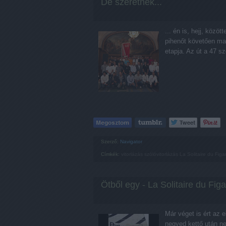
De szeretnék...
... én is, hejj, k
pihenőt követően ma 
etapja. Az út a 47 s
Szerző:
Navigator
Címkék:
vitorlázás
szólóvitorlázás
La Solitaire du Figa
Ötből egy - La Solitaire du Figa
Már véget is ért az
negyed kettő után n