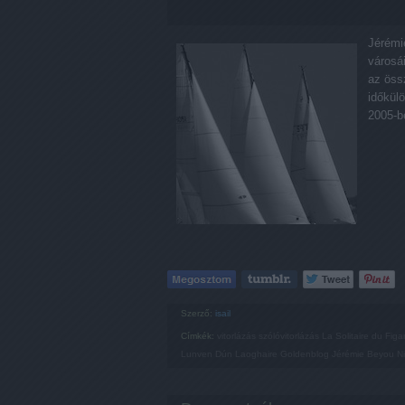
Jérémi
városá
az öss
időkülö
2005-b
Szerző:
isail
Címkék:
vitorlázás
szólóvitorlázás
La Solitaire du Figa
Lunven
Dún Laoghaire
Goldenblog
Jérémie Beyou
N