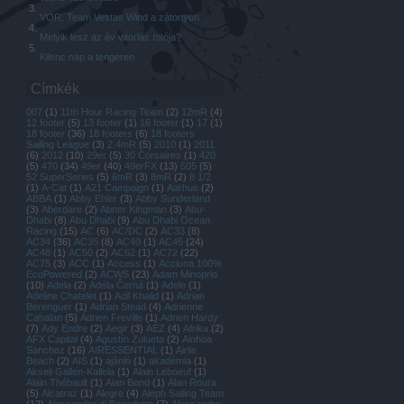
VOR: Team Vestas Wind a zátonyon
Melyik lesz az év vitorlás fotója?
Kilenc nap a tengeren
Címkék
007
(
1
)
11th Hour Racing Team
(
2
)
12mR
(
4
)
12 footer
(
5
)
13 footer
(
1
)
16 footer
(
1
)
17
(
1
)
18 footer
(
36
)
18 footers
(
6
)
18 footers
Sailing League
(
3
)
2.4mR
(
5
)
2010
(
1
)
2011
(
6
)
2012
(
10
)
29er
(
5
)
30 Corsaires
(
1
)
420
(
5
)
470
(
34
)
49er
(
40
)
49erFX
(
13
)
505
(
5
)
52 SuperSeries
(
5
)
6mR
(
3
)
8mR
(
2
)
8 1/2
(
1
)
A-Cat
(
1
)
A21 Campaign
(
1
)
Aarhus
(
2
)
ABBA
(
1
)
Abby Ehler
(
3
)
Abby Sunderland
(
3
)
Aberdare
(
2
)
Abner Kingman
(
3
)
Abu-
Dhabi
(
8
)
Abu Dhabi
(
9
)
Abu Dhabi Ocean
Racing
(
15
)
AC
(
6
)
AC/DC
(
2
)
AC33
(
8
)
AC34
(
36
)
AC35
(
8
)
AC40
(
1
)
AC45
(
24
)
AC48
(
1
)
AC50
(
2
)
AC62
(
1
)
AC72
(
22
)
AC75
(
3
)
ACC
(
1
)
Access
(
1
)
Acciona 100%
EcoPowered
(
2
)
ACWS
(
23
)
Adam Minoprio
(
10
)
Adela
(
2
)
Adéla Černá
(
1
)
Adele
(
1
)
Adeline Chatelet
(
1
)
Adil Khalid
(
1
)
Adrian
Berenguer
(
1
)
Adrian Stead
(
4
)
Adrienne
Cahalan
(
5
)
Adrien Freville
(
1
)
Adrien Hardy
(
7
)
Ady Endre
(
2
)
Aegir
(
3
)
AEZ
(
4
)
Afrika
(
2
)
AFX Capital
(
4
)
Agustín Zulueta
(
2
)
Ainhoa
Sanchez
(
16
)
AIRESSENTIAL
(
1
)
Airlie
Beach
(
2
)
AIS
(
1
)
ajánló
(
1
)
akadémia
(
1
)
Akseli Gallen-Kallela
(
1
)
Alain Leboeuf
(
1
)
Alain Thébault
(
1
)
Alan Bond
(
1
)
Alan Roura
(
5
)
Alcatraz
(
1
)
Alegre
(
4
)
Aleph Sailing Team