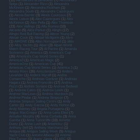
(
12
)
Alessandro di Benedetto
(
7
)
Alessandro
Spiga
(
1
)
Alexander Rizzi
(
1
)
Alexandra
McKinnon
(
1
)
Alexandra Rickham
(
1
)
Alexandra South
(
1
)
Alexandre Caizergues
(
1
)
Alexia Barrier
(
3
)
Alexis Courcoux
(
7
)
Alexis Loison
(
4
)
Alex Caizergues
(
1
)
Alex
McKinnon
(
2
)
Alex Pella
(
1
)
Alex Thomson
(
23
)
Alex Vallings
(
1
)
Alfa Romeo
(
10
)
Alicante
(
5
)
Alice Parker
(
1
)
Alinghi
(
17
)
Alinghi Red Bull Racing
(
1
)
Alison Young
(
2
)
Alistair Cook
(
1
)
Alistair McIlgorm
(
1
)
Alive
(
1
)
All4ONE
(
15
)
Allan Norregaard
(
1
)
állás
(
1
)
Alloy Yachts
(
1
)
Alpari
(
3
)
Alpari World
Match Racing Tour
(
2
)
Al Pacino
(
1
)
Amanda
Scrivenor
(
1
)
America
(
2
)
America's Cup
(
26
)
America's Cup World Series
(
1
)
America3
(
1
)
American Magic
(
2
)
AmericaOne
(
1
)
Americas Cup
(
41
)
Americas Cup World Series
(
1
)
America 3
(
1
)
Amory Ross
(
26
)
Amszterdam
(
1
)
Anders
Levander
(
1
)
Anders Myralf
(
1
)
Andoo
Comanche
(
1
)
Andreas Geritzer
(
1
)
Andreas
Hagara
(
1
)
Andrea Francolini
(
17
)
Andrea
Pozzi
(
1
)
Andrés Soriano
(
1
)
Andrew Bedwell
(
1
)
Andrew Cates
(
1
)
Andrew Lewis
(
1
)
Andrew MacLean
(
1
)
Andrew Murdoch
(
1
)
Andrew Pindar
(
1
)
Andrew Simpson
(
7
)
Andrew Simpson Sailing Centre
(
1
)
Andy
Carter
(
1
)
Andy Garcia
(
1
)
Andy Horton
(
2
)
Andy Maloney
(
1
)
Angela Pumageria
(
1
)
Angus MacGregor
(
1
)
Anna-Lena Elled
(
7
)
Annalise Murphy
(
4
)
Anna Corbella
(
3
)
Anna
Gamba
(
1
)
Anna Tunnicliffe
(
10
)
Annette
Duetz
(
1
)
Annie Lush
(
4
)
Antarktisz
(
1
)
Anthony Bell
(
2
)
Anthony Marchand
(
1
)
Antigua
(
6
)
Antigua Sailing Week
(
5
)
Antigua
Yacht Club
(
1
)
Antoine Albeau
(
1
)
Antonio
Piris Turner
(
1
)
Arany János
(
1
)
ARC
(
2
)