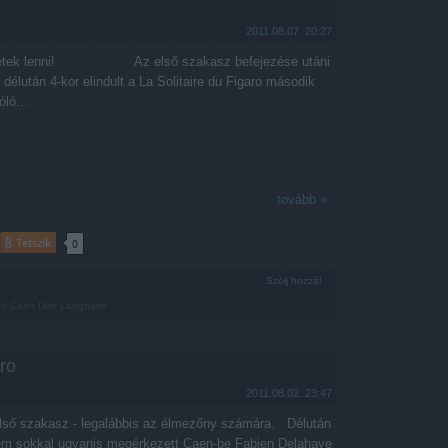
2011.08.07. 20:27
özöttetek lenni! Az első szakasz befejezése utáni
délután 4-kor elindult a La Solitaire du Figaro második
zóló…
tovább »
Tetszik
0
Szólj hozzá!
ro
Caen
Dún Laoghaire
ro
2011.08.02. 23:47
 első szakasz - legalábbis az élmezőny számára. Délután
em sokkal ugyanis megérkezett Caen-be Fabien Delahaye