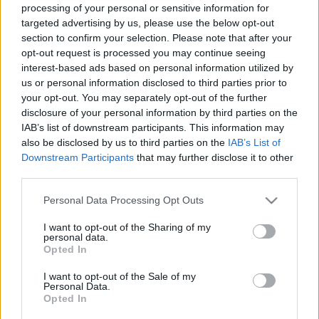
aztán jött a fordulat, nyugati szél, negyedik rajt, de
processing of your personal or sensitive information for
az első kreuz felénél le kellett lőni a futamot, mert
targeted advertising by us, please use the below opt-out
felszívódott a…
section to confirm your selection. Please note that after your
opt-out request is processed you may continue seeing
interest-based ads based on personal information utilized by
us or personal information disclosed to third parties prior to
your opt-out. You may separately opt-out of the further
disclosure of your personal information by third parties on the
IAB’s list of downstream participants. This information may
also be disclosed by us to third parties on the
IAB’s List of
RC44 Puerto Calero Cup - Ötödik nap
Downstream Participants
that may further disclose it to other
third parties.
isail
•
2012. február 13.
0
Please note that this website/app uses one or more Google
Personal Data Processing Opt Outs
services and may gather and store information including but
Három óra várakozással kezdődött a zárófelvonás,
not limited to your visit or usage behaviour. You may click to
I want to opt-out of the Sharing of my
és végül csak egy futamra került sor tegnap. Ezt az
personal data.
grant or deny consent to Google and its third-party tags to
Opted In
AEZ (AUT) nyerte, begyűjtve második
use your data for below specified purposes in below Google
futamgyőzelmét. Második lett a Team Aqua (GBR),
consent section.
I want to opt-out of the Sale of my
akik ezzel bebiztosították vezető pozíciójukat, és
Personal Data.
győztesként távozhattak…
Opted In