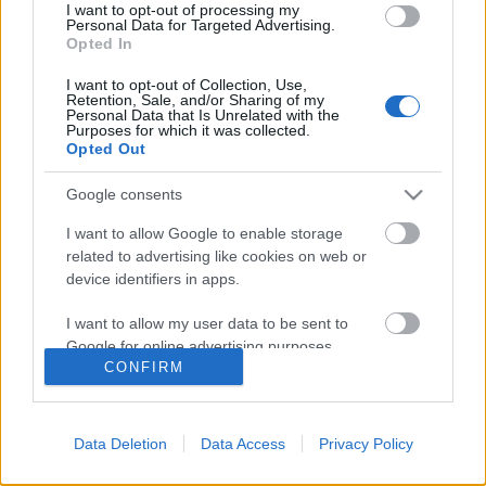
I want to opt-out of processing my
RC44 Puerto Calero Cup - Negyedik
Personal Data for Targeted Advertising.
Opted In
nap
I want to opt-out of Collection, Use,
isail
•
2012. február 12.
0
Retention, Sale, and/or Sharing of my
Personal Data that Is Unrelated with the
Purposes for which it was collected.
Opted Out
Sikerült megtartani a négy tervezett futamot, ebben
valószínűleg az is közrejátszott, hogy a korábban
Google consents
legalább 20 csomós északkeleti szombatra enyhült,
és a pöffök is csak a 12 csomót érték el. Ennek volt
I want to allow Google to enable storage
köszönhető, hogy a pályát kissé távolabb vitték a…
related to advertising like cookies on web or
device identifiers in apps.
Csere az élen - RC44 Cup,
I want to allow my user data to be sent to
Koppenhága
Google for online advertising purposes.
CONFIRM
isail
•
2010. június 21.
0
I want to allow Google to send me
personalized advertising.
A párosverseny során elért második helye után a
Data Deletion
Data Access
Privacy Policy
BMW Oracle csapata megnyerte a mezőnyversenyt,
I want to allow Google to enable storage
és ezzel az összetett számításban is első lett. A Team
related to analytics like cookies on web or