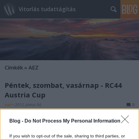
Vitorlás tudattágítás
Címkék
»
AEZ
Péntek, szombat, vasárnap - RC44
Austria Cup
isail
•
2012. június 04.
0
8-11 csomós déli szélben kezdődött a pénteki
Blog -
Do Not Process My Personal Information
program, délelőtt fél tizenegykor (a fene a
kényelmes mindenüket!), három futam fért bele,
If you wish to opt-out of the sale, sharing to third parties, or